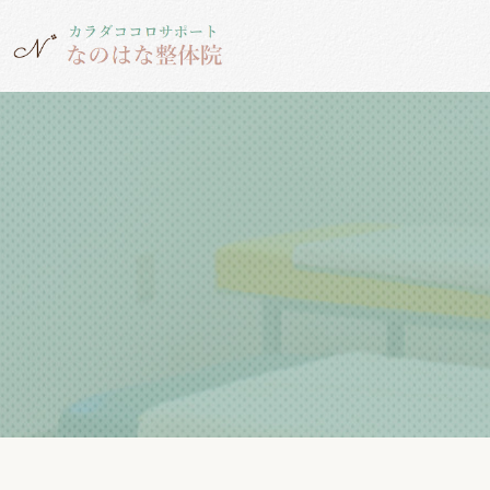
腰痛
なのはなブログ
骨盤
AIからだ分析
なのはなママブロ