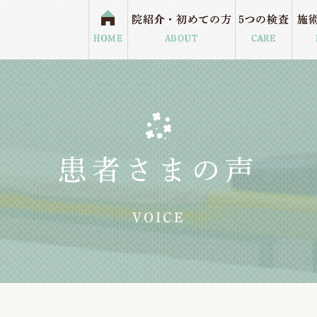
院紹介・初めての方
5つの検査
施
HOME
ABOUT
CARE
矯正
お悩み症状ブログ
肩こり・頭痛
患者さまの声
全身バランス調整
患者さまの声
グ
交通事故
定期メンテナンス
産後
VOICE