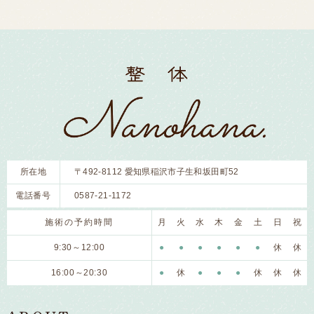
所在地
〒492-8112 愛知県稲沢市子生和坂田町52
電話番号
0587-21-1172
施術の予約時間
月
火
水
木
金
土
日
祝
9:30～12:00
●
●
●
●
●
●
休
休
16:00～20:30
●
休
●
●
●
休
休
休