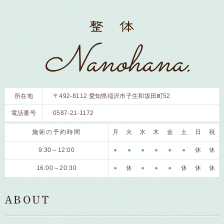
所在地
〒492-8112 愛知県稲沢市子生和坂田町52
電話番号
0587-21-1172
施術の予約時間
月
火
水
木
金
土
日
祝
9:30～12:00
●
●
●
●
●
●
休
休
16:00～20:30
●
休
●
●
●
休
休
休
ABOUT