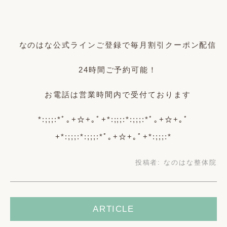
なのはな公式ラインご登録で毎月割引クーポン配信
24時間ご予約可能！
お電話は営業時間内で受付ております
*:;;;:*ﾟ｡+☆+｡ﾟ+*:;;;:*:;;;:*ﾟ｡+☆+｡ﾟ
+*:;;;:*:;;;:*ﾟ｡+☆+｡ﾟ+*:;;;:*
投稿者:
なのはな整体院
ARTICLE