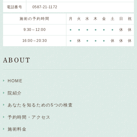
電話番号
0587-21-1172
施術の予約時間
月
火
水
木
金
土
日
祝
9:30～12:00
●
●
●
●
●
●
休
休
16:00～20:30
●
休
●
●
●
休
休
休
ABOUT
HOME
院紹介
あなたを知るための5つの検査
予約時間・アクセス
施術料金